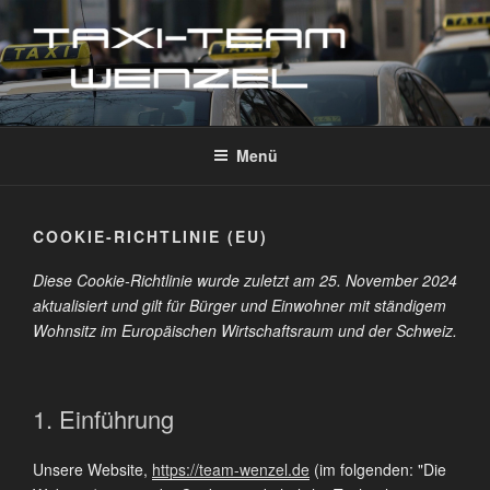
Zum
Inhalt
springen
TAXI-TEAM WENZEL
Taxi Marktheidenfeld im Landkreis Main-Spessart
Menü
COOKIE-RICHTLINIE (EU)
Diese Cookie-Richtlinie wurde zuletzt am 25. November 2024
aktualisiert und gilt für Bürger und Einwohner mit ständigem
Wohnsitz im Europäischen Wirtschaftsraum und der Schweiz.
1. Einführung
Unsere Website,
https://team-wenzel.de
(im folgenden: "Die